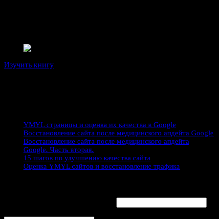
клиники, магазины, информационные сайты и пр.).
В 2020 году обобщил опыт работы и выпустил книгу по
продвижению YMYL сайтов.
Изучить книгу
На моем сайте доступно несколко высококачественных статей и
исследований, посвященных наращиванию качества сайта,
выходу из под медицинских фильтров и работе с YMYL
проектами:
YMYL страницы и оценка их качества в Google
Восстановление сайта после медицинского апдейта Google
Восстановление сайта после медицинского апдейта
Google. Часть вторая.
15 шагов по улучшению качества сайта
Оценка YMYL сайтов и восстановление трафика
Заказ аудита качества сайта
Ваше имя (как к Вам обращаться)
Email
*