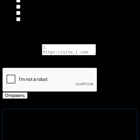
Оценка репутации сайта в Интернете
Проверка технического состояния сайта
Проверка ссылочной массы
Сравнение E-A-T сайта с конкурентами
Выберите дополнительные проверки, влияющие на общую
оценку качества сайта. Дополнительные работы оплачиваются
отдельно.
Конкуренты сайта
При необходимости перечислите URL конкурентов вашего
сайта, с которыми вы хотите сравнить анализируемый проект.
Отправить
Порядок работы
Тщательно заполните контактную форму.
Опишите,основные проблемы. Введите адрес сайта для
аудита и предпочтительный метод оплаты.
Если хотите получить скидку, то введите промо-код из
рассылки