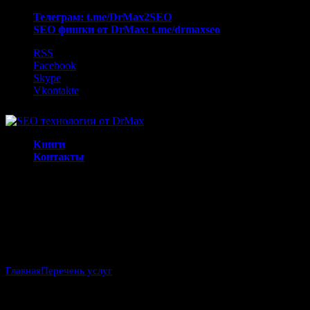
Телеграм: t.me/DrMax2SEO
SEO фишки от DrMax: t.me/drmaxseo
RSS
Facebook
Skype
Vkontakte
Книги
Контакты
Заказ оценки качества
сайта
Главная
Перечень услуг
Заказ оценки качества сайта
Оценка качества сайта