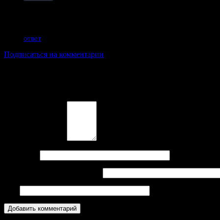
Alex
3 декабря, 2023
Данный способ еще работает? Не совсем понятно что значит
ответ
Подписаться на комментарии
Добавить комментарий
Ваши комментарии
Название
*
E-mail
*
(will not be published)
Сайт