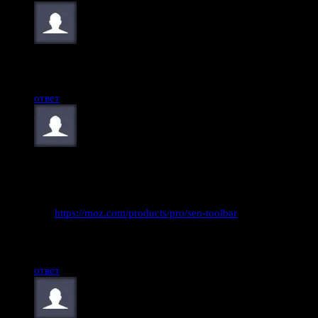
YulhenM
2 апреля, 2022
Круто, полезная инфа, спасибо!
ответ
sneiks
19 марта, 2023
Здравствуйте!
Не совсем понятны эти 2 пункта: Далее полученные листи
bar (
https://moz.com/products/pro/seo-toolbar
) и походить по 
1. Поставить MOZ- bar и просто ходить по ссылкам, хватает
2. Что означает закинуть их на индексируемый сайт? Размес
ответ