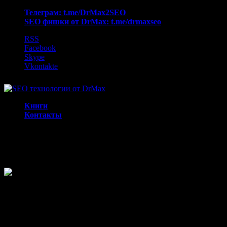
Телеграм: t.me/DrMax2SEO
SEO фишки от DrMax: t.me/drmaxseo
RSS
Facebook
Skype
Vkontakte
Книги
Контакты
Накрутка MOZ Domain Authority sc
Как я всегда говорил и буду говорить — все эти дутые рейтинги 
влияют. Кроме одного. Цены продаваемой ссылки с сайта.
Сегодня я расскажу о нескольких действующих способах накрутки
доменам.