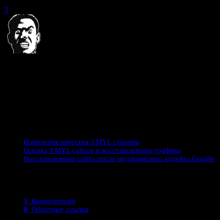
2022
3
Об авторе:
DrMax
. Занимаюсь аудитами, оценкой качества YMYL проектов
органической выдаче сайтов, помогаю снять алгоритмические и
крупнейших мировых компаний. Владелец SEO блога Drmax.su.
Посмотрите еще
Измерение качества YMYL страниц
Оценка YMYL сайтов и восстановление трафика
Восстановление сайта после медицинского апдейта Google
Комментарии
3
Комментарии
0
Обратные ссылки